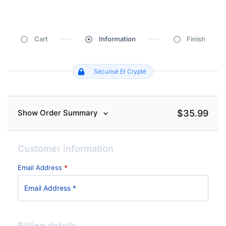
Cart
Information
Finish
Sécurisé Et Crypté
$
35.99
Show Order Summary
Customer information
Email Address
*
Billing details